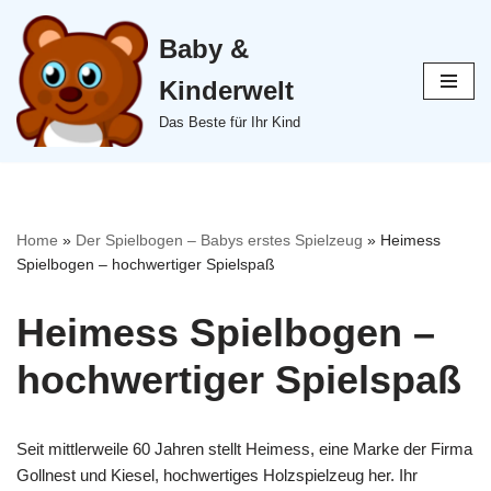
Baby &
Zum
Inhalt
Kinderwelt
springen
Das Beste für Ihr Kind
Home
»
Der Spielbogen – Babys erstes Spielzeug
»
Heimess
Spielbogen – hochwertiger Spielspaß
Heimess Spielbogen –
hochwertiger Spielspaß
Seit mittlerweile 60 Jahren stellt Heimess, eine Marke der Firma
Gollnest und Kiesel, hochwertiges Holzspielzeug her. Ihr