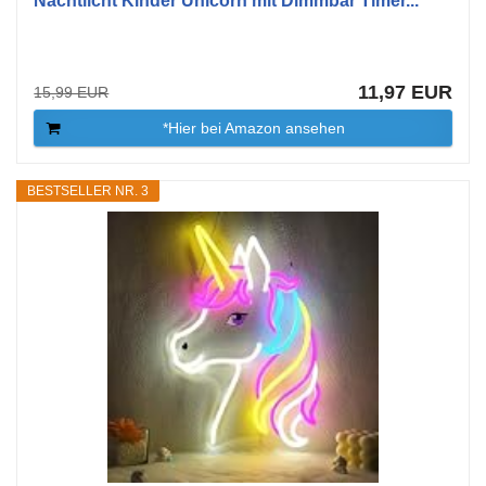
Nachtlicht Kinder Unicorn mit Dimmbar Timer...
11,97 EUR
15,99 EUR
*Hier bei Amazon ansehen
BESTSELLER NR. 3