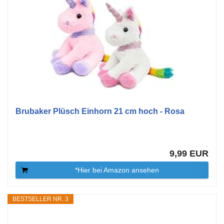
Brubaker Plüsch Einhorn 21 cm hoch - Rosa
9,99 EUR
*Hier bei Amazon ansehen
BESTSELLER NR. 3