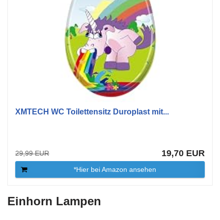
XMTECH WC Toilettensitz Duroplast mit...
19,70 EUR
29,99 EUR
*Hier bei Amazon ansehen
Einhorn Lampen