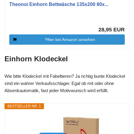
Theonoi Einhorn Bettwäsche 135x200 80x...
28,95 EUR
*Hier bei Amazon ansehen
Einhorn Klodeckel
Wie bitte Klodeckel mit Fabeltieren? Ja richtig bunte Klodeckel
sind ein wahrer Verkaufsschlager. Egal ob mit oder ohne
Absenkautomatik, fast jeder Motivwunsch wird erfüllt.
BESTSELLER NR. 1