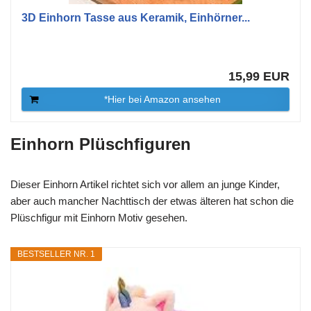
3D Einhorn Tasse aus Keramik, Einhörner...
15,99 EUR
*Hier bei Amazon ansehen
Einhorn Plüschfiguren
Dieser Einhorn Artikel richtet sich vor allem an junge Kinder,
aber auch mancher Nachttisch der etwas älteren hat schon die
Plüschfigur mit Einhorn Motiv gesehen.
BESTSELLER NR. 1