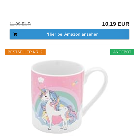
10,19 EUR
11,99 EUR
*Hier bei Amazon ansehen
BESTSELLER NR. 2
ANGEBOT