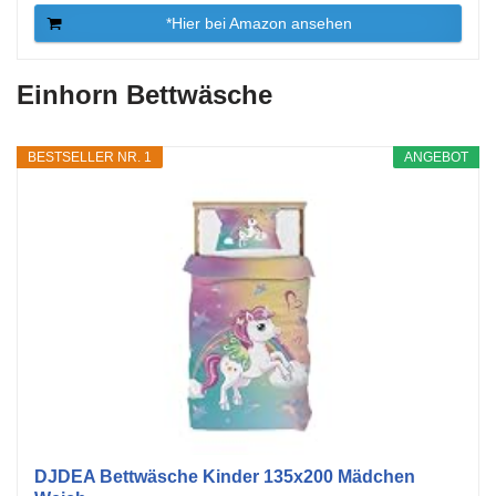
*Hier bei Amazon ansehen
Einhorn Bettwäsche
BESTSELLER NR. 1
ANGEBOT
DJDEA Bettwäsche Kinder 135x200 Mädchen