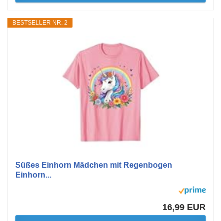
BESTSELLER NR. 2
Süßes Einhorn Mädchen mit Regenbogen
Einhorn...
16,99 EUR