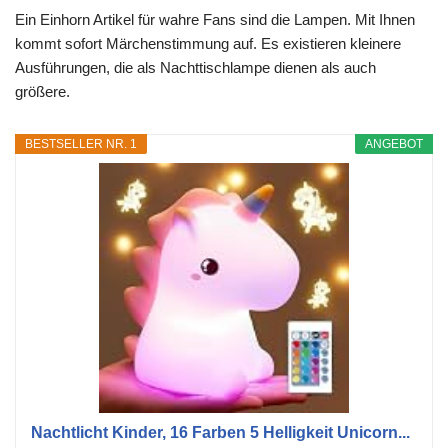
Ein Einhorn Artikel für wahre Fans sind die Lampen. Mit Ihnen
kommt sofort Märchenstimmung auf. Es existieren kleinere
Ausführungen, die als Nachttischlampe dienen als auch
größere.
BESTSELLER NR. 1
ANGEBOT
Nachtlicht Kinder, 16 Farben 5 Helligkeit Unicorn...