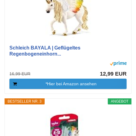
Schleich BAYALA | Geflügeltes
Regenbogeneinhorn...
12,99 EUR
16,99 EUR
*Hier bei Amazon ansehen
BESTSELLER NR. 3
ANGEBOT