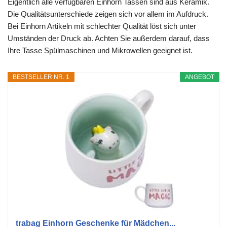
Eigentlich alle verfügbaren Einhorn Tassen sind aus Keramik.
Die Qualitätsunterschiede zeigen sich vor allem im Aufdruck.
Bei Einhorn Artikeln mit schlechter Qualität löst sich unter
Umständen der Druck ab. Achten Sie außerdem darauf, dass
Ihre Tasse
Spülmaschinen und Mikrowellen geeignet ist.
BESTSELLER NR. 1
ANGEBOT
trabag Einhorn Geschenke für Mädchen...