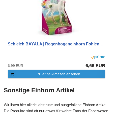
Schleich BAYALA | Regenbogeneinhorn Fohlen...
6,66 EUR
6,99 EUR
*Hier bei Amazon ansehen
Sonstige Einhorn Artikel
Wir listen hier allerlei abstruse und ausgefallene Einhorn Artikel.
Die Produkte sind oft nur etwas für wahre Fans der Fabelwesen.