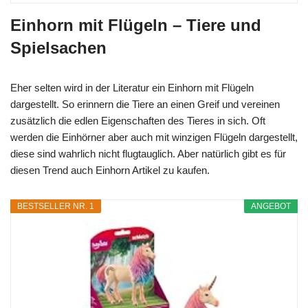
Einhorn mit Flügeln – Tiere und
Spielsachen
Eher selten wird in der Literatur ein Einhorn mit Flügeln
dargestellt. So erinnern die Tiere an einen Greif und vereinen
zusätzlich die edlen Eigenschaften des Tieres in sich. Oft
werden die Einhörner aber auch mit winzigen Flügeln dargestellt,
diese sind wahrlich nicht flugtauglich. Aber natürlich gibt es für
diesen Trend auch Einhorn Artikel zu kaufen.
BESTSELLER NR. 1
ANGEBOT