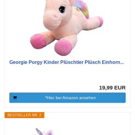
Georgie Porgy Kinder Plüschtier Plüsch Einhorn...
19,99 EUR
*Hier bei Amazon ansehen
BESTSELLER NR. 2