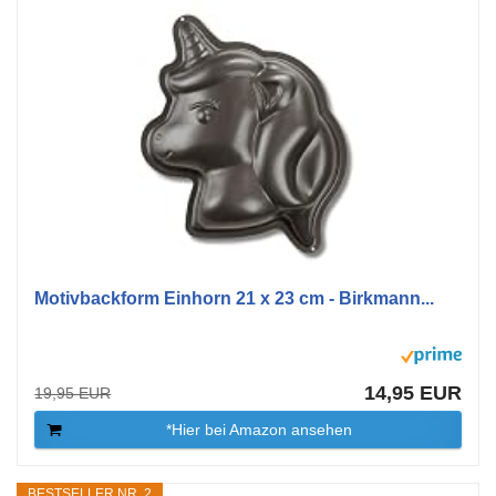
Motivbackform Einhorn 21 x 23 cm - Birkmann...
14,95 EUR
19,95 EUR
*Hier bei Amazon ansehen
BESTSELLER NR. 2