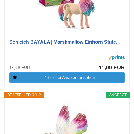
Schleich BAYALA | Marshmallow Einhorn Stute...
11,99 EUR
14,99 EUR
*Hier bei Amazon ansehen
BESTSELLER NR. 2
ANGEBOT