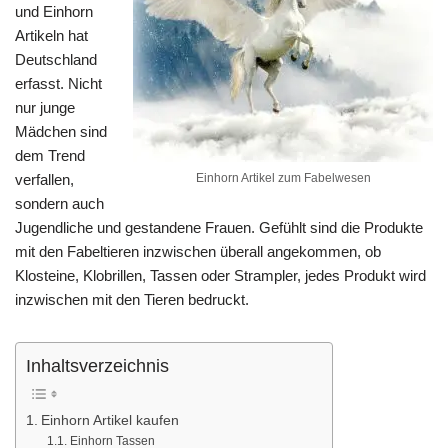
und Einhorn
Artikeln hat
Deutschland
erfasst. Nicht
nur junge
Mädchen sind
dem Trend
verfallen,
Einhorn Artikel zum Fabelwesen
sondern auch
Jugendliche und gestandene Frauen. Gefühlt sind die Produkte
mit den Fabeltieren inzwischen überall angekommen, ob
Klosteine, Klobrillen, Tassen oder Strampler, jedes Produkt wird
inzwischen mit den Tieren bedruckt.
Inhaltsverzeichnis
Einhorn Artikel kaufen
Einhorn Tassen