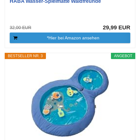
HABA Wasser-Spielmatte Waldfreunde
29,99 EUR
32,00 EUR
*Hier bei Amazon ansehen
BESTSELLER NR. 3
ANGEBOT