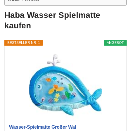
Haba Wasser Spielmatte
kaufen
BESTSELLER NR. 1
ANGEBOT
Wasser-Spielmatte Großer Wal