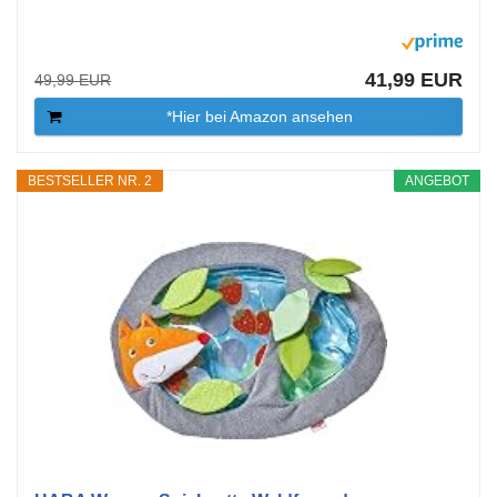
41,99 EUR
49,99 EUR
*Hier bei Amazon ansehen
BESTSELLER NR. 2
ANGEBOT