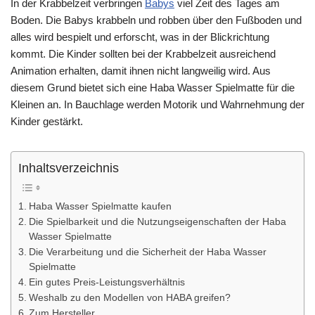
In der Krabbelzeit verbringen
Babys
viel Zeit des Tages am
Boden. Die Babys krabbeln und robben über den Fußboden und
alles wird bespielt und erforscht, was in der Blickrichtung
kommt. Die Kinder sollten bei der Krabbelzeit ausreichend
Animation erhalten, damit ihnen nicht langweilig wird. Aus
diesem Grund bietet sich eine Haba Wasser Spielmatte für die
Kleinen an. In Bauchlage werden Motorik und Wahrnehmung der
Kinder gestärkt.
Inhaltsverzeichnis
Haba Wasser Spielmatte kaufen
Die Spielbarkeit und die Nutzungseigenschaften der Haba
Wasser Spielmatte
Die Verarbeitung und die Sicherheit der Haba Wasser
Spielmatte
Ein gutes Preis-Leistungsverhältnis
Weshalb zu den Modellen von HABA greifen?
Zum Hersteller