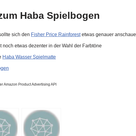
 zum Haba Spielbogen
 sollte sich den
Fisher Price Rainforest
etwas genauer anschau
t noch etwas dezenter in der Wahl der Farbtöne
ie
Haba Wasser Spielmatte
ogen
 der Amazon Product Advertising API