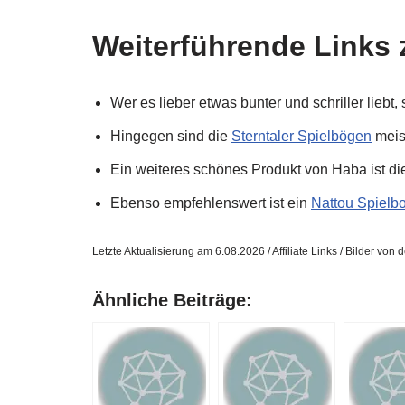
Weiterführende Links
Wer es lieber etwas bunter und schriller liebt,
Hingegen sind die
Sterntaler Spielbögen
meis
Ein weiteres schönes Produkt von Haba ist d
Ebenso empfehlenswert ist ein
Nattou Spielb
Letzte Aktualisierung am 6.08.2026 / Affiliate Links / Bilder von
Ähnliche Beiträge: