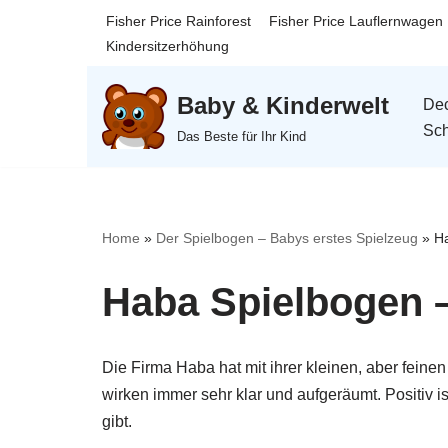
Fisher Price Rainforest
Fisher Price Lauflernwagen
Kindersitzerhöhung
Zum
Inhalt
Baby & Kinderwelt
Dec
springen
Sch
Das Beste für Ihr Kind
Home
»
Der Spielbogen – Babys erstes Spielzeug
»
Ha
Haba Spielbogen –
Die Firma Haba hat mit ihrer kleinen, aber fein
wirken immer sehr klar und aufgeräumt. Positiv 
gibt.