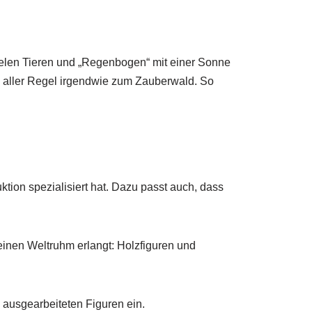
vielen Tieren und „Regenbogen“ mit einer Sonne
n aller Regel irgendwie zum Zauberwald. So
ion spezialisiert hat. Dazu passt auch, dass
einen Weltruhm erlangt: Holzfiguren und
l ausgearbeiteten Figuren ein.