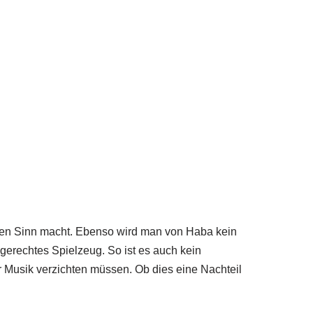
inen Sinn macht. Ebenso wird man von Haba kein
dgerechtes Spielzeug. So ist es auch kein
er Musik verzichten müssen. Ob dies eine Nachteil