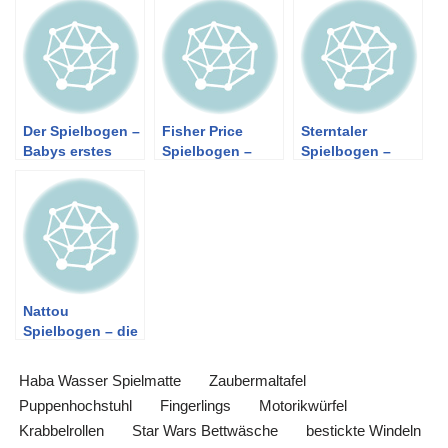
Der Spielbogen –
Fisher Price
Sterntaler
Babys erstes
Spielbogen –
Spielbogen –
Spielzeug
Bunte Vielfalt
himmlische
Freude
Nattou
Spielbogen – die
besten
Spielbögen mit
Haba Wasser Spielmatte
Zaubermaltafel
Stoff
Puppenhochstuhl
Fingerlings
Motorikwürfel
Krabbelrollen
Star Wars Bettwäsche
bestickte Windeln