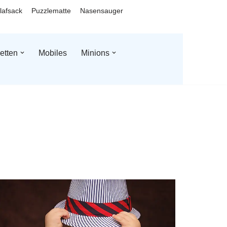
lafsack
Puzzlematte
Nasensauger
etten
Mobiles
Minions