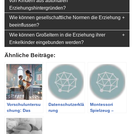
von Kindern aus autoritären
Erziehungshintergründen?
Wie können gesellschaftliche Normen die Erziehung
beeinflussen?
Wie können Großeltern in die Erziehung ihrer
Enkelkinder eingebunden werden?
Ähnliche Beiträge:
Vorschuluntersu
Datenschutzerklä
Montessori
chung: Das
rung
Spielzeug –
kommt auf dein
Übersicht über
Kind zu
die Materialien