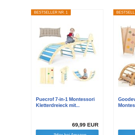
BESTSELLER NR. 1
BESTSELL
Puecrof 7-in-1 Montessori
Goodev
Kletterdreieck mit...
Montess
Set...
69,99 EUR
*Hier bei Amazon