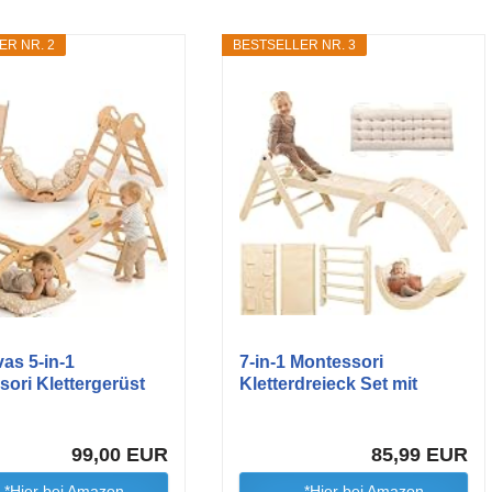
ER NR. 2
BESTSELLER NR. 3
as 5-in-1
7-in-1 Montessori
ori Klettergerüst
Kletterdreieck Set mit
Rutsche...
99,00 EUR
85,99 EUR
*Hier bei Amazon
*Hier bei Amazon