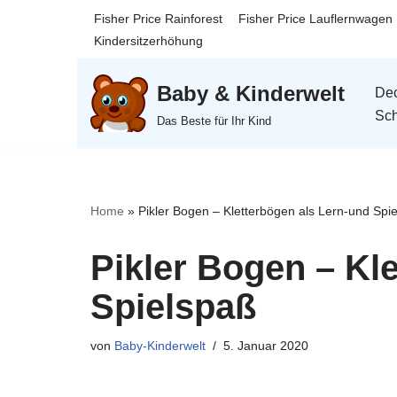
Fisher Price Rainforest
Fisher Price Lauflernwagen
Kindersitzerhöhung
Zum
Inhalt
Baby & Kinderwelt
Dec
springen
Sch
Das Beste für Ihr Kind
Home
»
Pikler Bogen – Kletterbögen als Lern-und Spi
Pikler Bogen – Kl
Spielspaß
von
Baby-Kinderwelt
5. Januar 2020