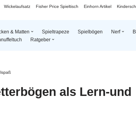
Wickelaufsatz
Fisher Price Spieltisch
Einhorn Artikel
Kindersch
ken & Matten
Spieltrapeze
Spielbögen
Nerf
B
nuffeltuch
Ratgeber
elspaß
etterbögen als Lern-und