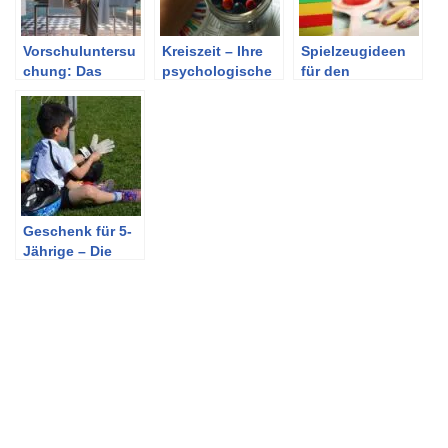
Vorschuluntersu
Kreiszeit – Ihre
Spielzeugideen
chung: Das
psychologische
für den
kommt auf dein
Wirkung im
Kindergarten
Kind zu
Kindergarten
Geschenk für 5-
Jährige – Die
besten Ideen