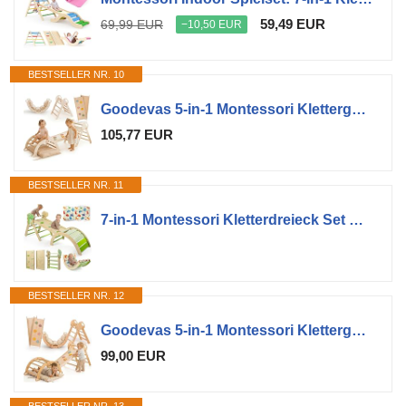
59,49 EUR
69,99 EUR
−10,50 EUR
BESTSELLER NR. 10
Goodevas 5-in-1 Montessori Klettergerüst Indoor aus Holz mit Rutsche – Kletterdreieck Montessori für Kinder ab 1 Jahr, Indoor Spielplatz Baby Kletterset, Indoor Kletterspielzeug Dreieck
105,77 EUR
BESTSELLER NR. 11
7-in-1 Montessori Kletterdreieck Set mit Rutsche, Kletterbogen & weichem Kissen – Holz Klettergerüst für Babys & Kleinkinder, Indoor Spielgerät, faltbar & sicher (Dinosaur)
BESTSELLER NR. 12
Goodevas 5-in-1 Montessori Klettergerüst Set: Indoor Kletterdreieck, Kletterbogen mit Kissen, und Rutsche für Kinder, Indoor Spielplatz 1-3 Jahre
99,00 EUR