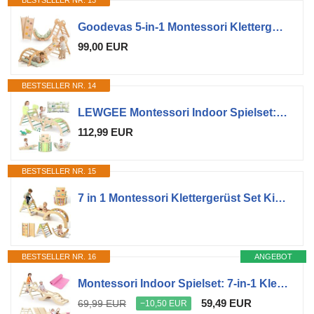
BESTSELLER NR. 13
Goodevas 5-in-1 Montessori Klettergerüst Set: Indoor Kletterdreieck, Kletterbogen mit Kissen, und Rutsche für Kinder, Indoor Spielplatz 1-3 Jahre
99,00 EUR
BESTSELLER NR. 14
LEWGEE Montessori Indoor Spielset:9-in-1 Klettergerüst,Indoor Kletterdreieck, Kletterbogen mit Kissen,und Rutsche für Kinder,Indoor Spielplatz 1-6 Jahre
112,99 EUR
BESTSELLER NR. 15
7 in 1 Montessori Klettergerüst Set Kinder ab 18m+ Baby Holz Pikler Dreieck
BESTSELLER NR. 16
ANGEBOT
Montessori Indoor Spielset: 7-in-1 Klettergerüst mit Rutsche, Bogen & Matte für Kleinkinder und Kinder (1-3 Jahre)
59,49 EUR
69,99 EUR
−10,50 EUR