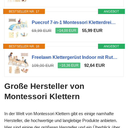
BESTSELLER NR. 17
ANGEBOT
Puecrof 7-in-1 Montessori Kletterdreieck mit Kissen – Holz Kletterspielzeug für Kleinkinder 1-3 Jahre – Indoor Kletterbogen mit Rutsche, Leiter & Spielbogen (Blue)
55,99 EUR
69,99 EUR
−14,00 EUR
BESTSELLER NR. 18
ANGEBOT
Freelawn Klettergerüst Indoor mit Rutsche & Kletterbogen, Montessori
92,64 EUR
109,00 EUR
−16,36 EUR
Große Hersteller von
Montessori Klettern
In der Welt von Montessori Klettern gibt es einige namhafte
Hersteller, die hochwertige und langlebige Produkte anbieten.
Hier sind einige der größeren Hersteller und ein Überblick über