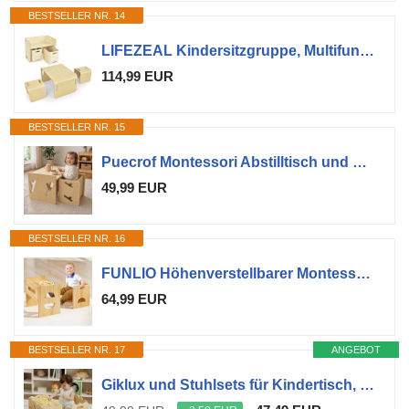
BESTSELLER NR. 14
LIFEZEAL Kindersitzgruppe, Multifunktionaler Kindertisch mit 2 Stühlen, Kinder Tisch Stuhl Set für Kinder ab 3 Jahren, Lerntisch Sitzgruppe für Kindergarten, Wohnzimmer (Natur)
114,99 EUR
BESTSELLER NR. 15
Puecrof Montessori Abstilltisch und Stuhl aus Massivholz - Tisch- und Stuhlset für Kleinkinder, Montessori Möbel für Kinder
49,99 EUR
BESTSELLER NR. 16
FUNLIO Höhenverstellbarer Montessori Tisch und Stuhl für Kinder 1-3 Jahre, Massivholz, Entwöhnung Baby Tisch für Essen/Spielen/Lesen, einfach zu montieren - Natur
64,99 EUR
BESTSELLER NR. 17
ANGEBOT
Giklux und Stuhlsets für Kindertisch, Tisch und Stuhl aus Holz, Montessori-Tisch, Montessori-Möbel, Kindertisch-Stuhl-Set, ideal für Mahlzeiten, Lernen und Spielen