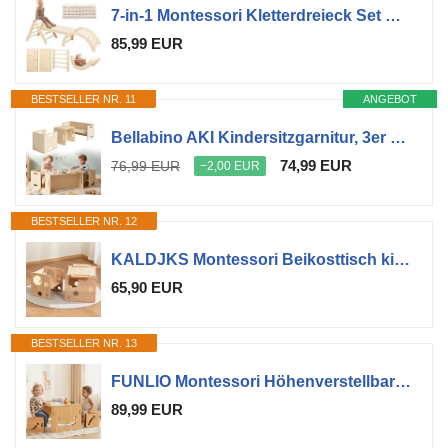
7-in-1 Montessori Kletterdreieck Set mit Rutsche, Kletterbogen & weichem Kissen – Holz Klettergerüst für Babys & Kleinkinder ab 1–3 Jahre, Indoor Spielgerät, faltbar & sicher (Naturholzfarbe)
85,99 EUR
BESTSELLER NR. 11
ANGEBOT
Bellabino AKI Kindersitzgarnitur, 3er Set Kindermöbel, Natur
74,99 EUR
76,99 EUR
−2,00 EUR
BESTSELLER NR. 12
KALDJKS Montessori Beikosttisch kindertisch mit stühlen für Kleinkinder 1-3 Jahre, höhenverstellbar, Kinder-Tisch und Stuhl zum Lesen/Essen/Spielen, einfach aufzubauen
65,90 EUR
BESTSELLER NR. 13
FUNLIO Montessori Höhenverstellbares kindertisch mit 2 stühlen für 1-3 Jährige, hochwertiger Massivholz Kinder Tisch Stuhl Set, zum Lesen/Essen/Spielen, einfach aufzubauen - Quadratischer Tisch
89,99 EUR