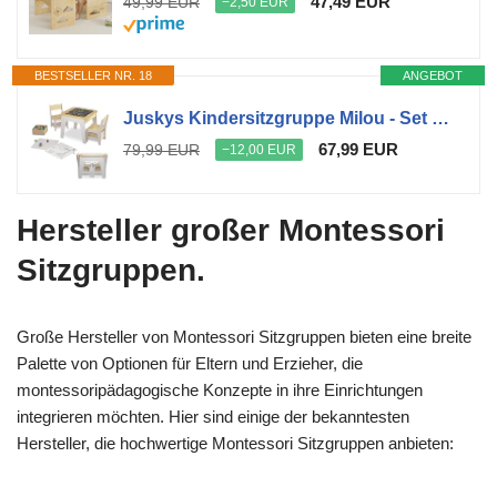
47,49 EUR
49,99 EUR
−2,50 EUR
BESTSELLER NR. 18
ANGEBOT
Juskys Kindersitzgruppe Milou - Set mit 2 Stühlen & 1 Tisch - Kindertisch Holz - Spieltisch mit Stauraum - Sitzgruppe für Kinder, Maltisch - Natur
67,99 EUR
79,99 EUR
−12,00 EUR
Hersteller großer Montessori
Sitzgruppen.
Große Hersteller von Montessori Sitzgruppen bieten eine breite
Palette von Optionen für Eltern und Erzieher, die
montessoripädagogische Konzepte in ihre Einrichtungen
integrieren möchten. Hier sind einige der bekanntesten
Hersteller, die hochwertige Montessori Sitzgruppen anbieten: