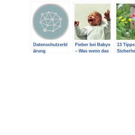
Datenschutzerkl
Fieber bei Babys
13 Tipps
ärung
– Was wenn das
Sicherhe
Baby Fieber hat
Kindern
Spielen 
Garten 
erhöhen