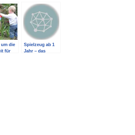
 um die
Spielzeug ab 1
it für
Jahr – das
 beim
passende finden
im
zu