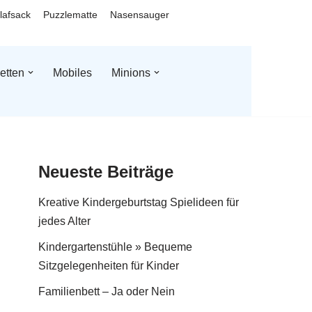
lafsack
Puzzlematte
Nasensauger
etten
Mobiles
Minions
Neueste Beiträge
Kreative Kindergeburtstag Spielideen für
jedes Alter
Kindergartenstühle » Bequeme
Sitzgelegenheiten für Kinder
Familienbett – Ja oder Nein