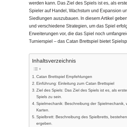
werden kann. Das Ziel des Spiels ist es, als ers
Spieler auf Handel, Wachstum und Expansion un
Siedlungen auszubauen. In diesem Artikel geben 
und verschiedene Strategien, um das Spiel erfol
Erweiterungen vor, die das Spiel noch umfangrei
Turnierspiel – das Catan Brettspiel bietet Spielsp
Inhaltsverzeichnis
Catan Brettspiel Empfehlungen
Einführung: Einleitung zum Catan Brettspiel
Ziel des Spiels: Das Ziel des Spiels ist es, als e
Spiels zu sein.
Spielmechanik: Beschreibung der Spielmechanik,
Karten.
Spielbrett: Beschreibung des Spielbretts, bestehe
ergeben.