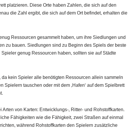
tt platzieren. Diese Orte haben Zahlen, die sich auf den
 die Zahl ergibt, die sich auf dem Ort befindet, erhalten die
r genug Ressourcen gesammelt haben, um ihre Siedlungen und
en zu bauen. Siedlungen sind zu Beginn des Spiels der beste
Spieler genug Ressourcen haben, sollten sie auf Städte
ls, da kein Spieler alle benötigten Ressourcen allein sammeln
n Spielern tauschen oder mit dem ‚Hafen‘ auf dem Spielbrett
t.
i Arten von Karten: Entwicklungs-, Ritter- und Rohstoffkarten.
liche Fähigkeiten wie die Fähigkeit, zwei Straßen auf einmal
richten, während Rohstoffkarten den Spielern zusätzliche