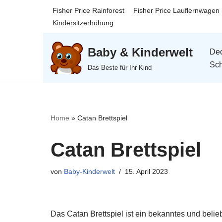
Fisher Price Rainforest
Fisher Price Lauflernwagen
Kindersitzerhöhung
Zum
Inhalt
Baby & Kinderwelt
Dec
springen
Sch
Das Beste für Ihr Kind
Home
»
Catan Brettspiel
Catan Brettspiel
von
Baby-Kinderwelt
15. April 2023
Das Catan Brettspiel ist ein bekanntes und belieb