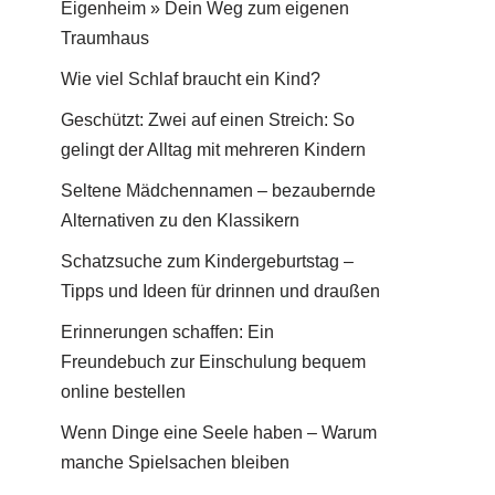
Eigenheim » Dein Weg zum eigenen
Traumhaus
Wie viel Schlaf braucht ein Kind?
Geschützt: Zwei auf einen Streich: So
gelingt der Alltag mit mehreren Kindern
Seltene Mädchennamen – bezaubernde
Alternativen zu den Klassikern
Schatzsuche zum Kindergeburtstag –
Tipps und Ideen für drinnen und draußen
Erinnerungen schaffen: Ein
Freundebuch zur Einschulung bequem
online bestellen
Wenn Dinge eine Seele haben – Warum
manche Spielsachen bleiben