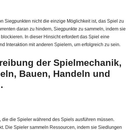
 Siegpunkten nicht die einzige Möglichkeit ist, das Spiel zu
rrenten daran zu hindern, Siegpunkte zu sammeln, indem sie
lockieren. In dieser Hinsicht erfordert das Spiel eine
 Interaktion mit anderen Spielern, um erfolgreich zu sein.
reibung der Spielmechanik,
ln, Bauen, Handeln und
.
, die die Spieler während des Spiels ausführen müssen.
kt. Die Spieler sammeln Ressourcen, indem sie Siedlungen