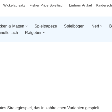
Wickelaufsatz
Fisher Price Spieltisch
Einhorn Artikel
Kindersch
ken & Matten
Spieltrapeze
Spielbögen
Nerf
B
nuffeltuch
Ratgeber
tes Strategiespiel, das in zahlreichen Varianten gespielt